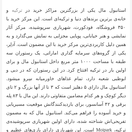
استانبول مال یکی از بزرگترین مراکز خرید در
ترکیه
و
خانه‌ی برترین برندهای دنیا و ترکیه‌ای است. این مرکز خرید با
۳۵۰ فروشگاه، فودکورت، شهربازی سرپوشیده، مرکز آثار
نمایشی و هنر خیابانی، پویایی مجزایی به نمایش می‌گذارد و به
همین دلیل کاربردی‌ترین مرکز خرید با این مضمون است. آدلِر،
یکی از گروه‌های سرمایه گذاری اماراتی، یک رستوران سه
طبقه با مساحت ۱۰۰۰ متر مربع داخل استانبول مال و برای
اولین بار در ترکیه افتتاح کرد. در این رستوران که در دبی و
ابوظبی شعبه دارد، تمام غذاهای خاورمیانه سِرو میشود.
استانبول مال دارای ۵ دهلیز است که ۳ تا از آنها بزرگ و ۲ تای
دیگر کوچک و هر کدام مضامین متفاوتی دارند. این مال با ۸۳ پله
برقی و ۴۲ آسانسور، برای بازدیدکنندگانش موقعیت مسیریابی
و خرید آسوده را فراهم می‌کند. استانبول مال که به مضمون
تفریحی‌اش شناخته شده، دارای اولین شهربازی سرپوشیده‌ی
ترکیه، Moipark است. این شهربازی دارای بازی‌های عظیم و