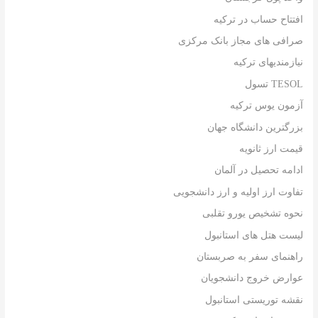
افتتاح حساب در ترکیه
صرافی های مجاز بانک مرکزی
نیازمندیهای ترکیه
TESOL تسول
آزمون یوس ترکیه
بزرگترین دانشگاه جهان
قیمت ارز ثانویه
ادامه تحصیل در آلمان
تفاوت ارز اولیه و ارز دانشجویی
نحوه تشخیص یورو تقلبی
لیست هتل های استانبول
راهنمای سفر به صربستان
عوارض خروج دانشجویان
نقشه توریستی استانبول