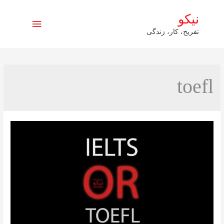
نیکو
فهرست
تفریح، کار، زندگی
اصلی
toefl