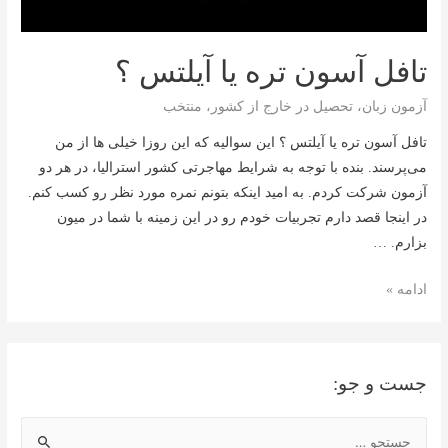
تافل آسون تره یا آیلتس ؟
آزمون زبان
،
تحصیل در خارج از کشور
،
منتخب
تافل آسون تره یا آیلتس ؟ این سوالیه که این روزا خیلی ها از من
می‌پرسند. بنده با توجه به شرایط مهاجرتی کشور استرالیا، در هر دو
آزمون شرکت کردم. به امید اینکه بتونم نمره مورد نظر رو کسب کنم.
در اینجا قصد دارم تجربیات خودم رو در این زمینه با شما در میون
بزارم. …
تافل
ادامه »
آسون
تره
یا
جست و جو:
آیلتس
؟
ج