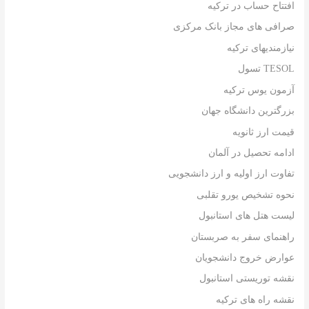
افتتاح حساب در ترکیه
صرافی های مجاز بانک مرکزی
نیازمندیهای ترکیه
TESOL تسول
آزمون یوس ترکیه
بزرگترین دانشگاه جهان
قیمت ارز ثانویه
ادامه تحصیل در آلمان
تفاوت ارز اولیه و ارز دانشجویی
نحوه تشخیص یورو تقلبی
لیست هتل های استانبول
راهنمای سفر به صربستان
عوارض خروج دانشجویان
نقشه توریستی استانبول
نقشه راه های ترکیه