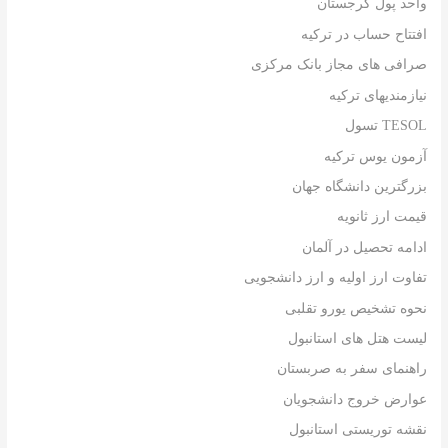
واحد پول گرجستان
افتتاح حساب در ترکیه
صرافی های مجاز بانک مرکزی
نیازمندیهای ترکیه
TESOL تسول
آزمون یوس ترکیه
بزرگترین دانشگاه جهان
قیمت ارز ثانویه
ادامه تحصیل در آلمان
تفاوت ارز اولیه و ارز دانشجویی
نحوه تشخیص یورو تقلبی
لیست هتل های استانبول
راهنمای سفر به صربستان
عوارض خروج دانشجویان
نقشه توریستی استانبول