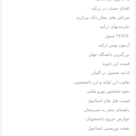
افتتاح حساب در ترکیه
صرافی های مجاز بانک مرکزی
نیازمندیهای ترکیه
TESOL تسول
آزمون یوس ترکیه
بزرگترین دانشگاه جهان
قیمت ارز ثانویه
ادامه تحصیل در آلمان
تفاوت ارز اولیه و ارز دانشجویی
نحوه تشخیص یورو تقلبی
لیست هتل های استانبول
راهنمای سفر به صربستان
عوارض خروج دانشجویان
نقشه توریستی استانبول