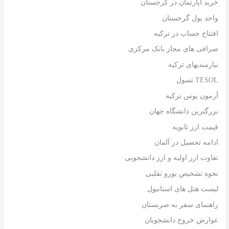
خرید آپارتمان در گرجستان
واحد پول گرجستان
افتتاح حساب در ترکیه
صرافی های مجاز بانک مرکزی
نیازمندیهای ترکیه
TESOL تسول
آزمون یوس ترکیه
بزرگترین دانشگاه جهان
قیمت ارز ثانویه
ادامه تحصیل در آلمان
تفاوت ارز اولیه و ارز دانشجویی
نحوه تشخیص یورو تقلبی
لیست هتل های استانبول
راهنمای سفر به صربستان
عوارض خروج دانشجویان