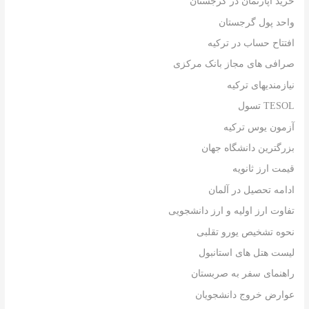
خرید آپارتمان در گرجستان
واحد پول گرجستان
افتتاح حساب در ترکیه
صرافی های مجاز بانک مرکزی
نیازمندیهای ترکیه
TESOL تسول
آزمون یوس ترکیه
بزرگترین دانشگاه جهان
قیمت ارز ثانویه
ادامه تحصیل در آلمان
تفاوت ارز اولیه و ارز دانشجویی
نحوه تشخیص یورو تقلبی
لیست هتل های استانبول
راهنمای سفر به صربستان
عوارض خروج دانشجویان