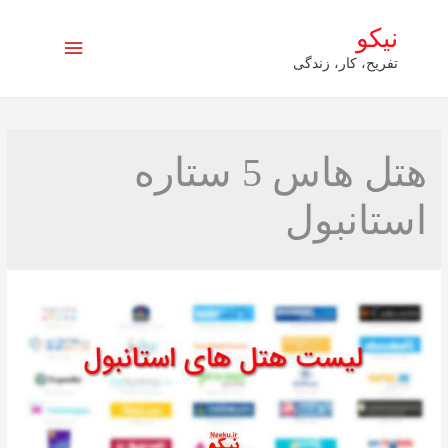
نیکو
فهرست
تفریح، کار، زندگی
اصلی
هتل هاس 5 ستاره
استانبول