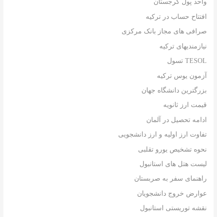
واحد پول گرجستان
افتتاح حساب در ترکیه
صرافی های مجاز بانک مرکزی
نیازمندیهای ترکیه
TESOL تسول
آزمون یوس ترکیه
بزرگترین دانشگاه جهان
قیمت ارز ثانویه
ادامه تحصیل در آلمان
تفاوت ارز اولیه و ارز دانشجویی
نحوه تشخیص یورو تقلبی
لیست هتل های استانبول
راهنمای سفر به صربستان
عوارض خروج دانشجویان
نقشه توریستی استانبول