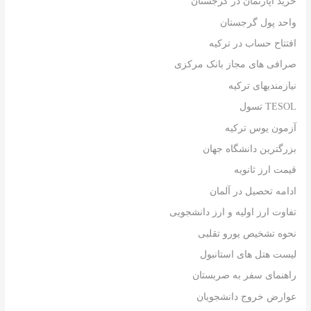
خرید آپارتمان در گرجستان
واحد پول گرجستان
افتتاح حساب در ترکیه
صرافی های مجاز بانک مرکزی
نیازمندیهای ترکیه
TESOL تسول
آزمون یوس ترکیه
بزرگترین دانشگاه جهان
قیمت ارز ثانویه
ادامه تحصیل در آلمان
تفاوت ارز اولیه و ارز دانشجویی
نحوه تشخیص یورو تقلبی
لیست هتل های استانبول
راهنمای سفر به صربستان
عوارض خروج دانشجویان