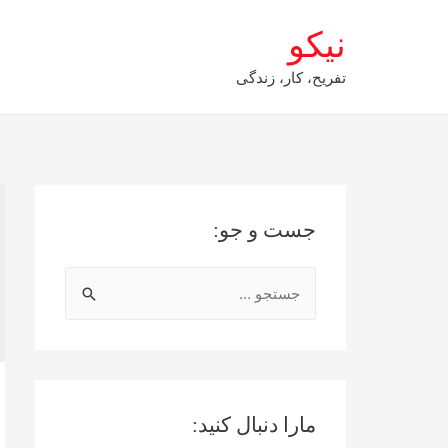
نیکو
تفریح، کار، زندگی
جست و جو:
ج
س
ت
ج
و
مارا دنبال کنید:
ب