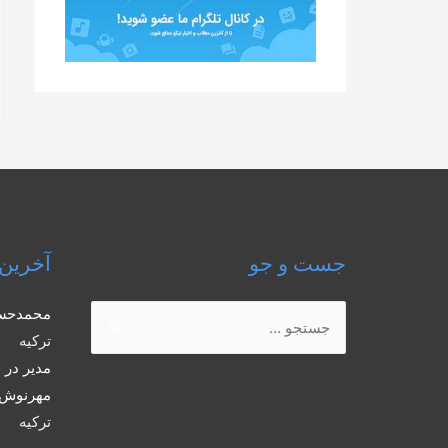
جست و جو
آخرین 
جستجو
محمدحس
برای:
ترکیه
مدیر
در
ب
مهرنوش 
ترکیه