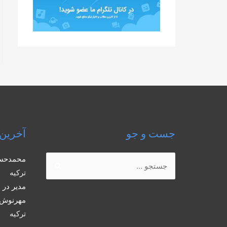
جست و جو
آخرین 
جستجو
محمدحس
برای:
ترکیه
مدیر
در
ب
مهرنوش 
ترکیه