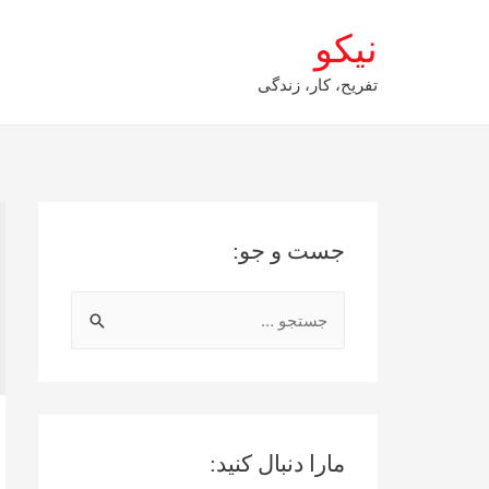
نیکو
تفریح، کار، زندگی
جست و جو:
ج
س
ت
ج
و
مارا دنبال کنید:
ب