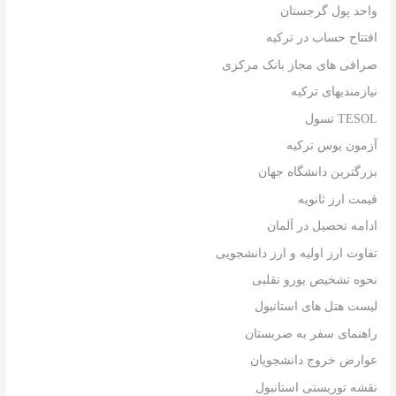
واحد پول گرجستان
افتتاح حساب در ترکیه
صرافی های مجاز بانک مرکزی
نیازمندیهای ترکیه
TESOL تسول
آزمون یوس ترکیه
بزرگترین دانشگاه جهان
قیمت ارز ثانویه
ادامه تحصیل در آلمان
تفاوت ارز اولیه و ارز دانشجویی
نحوه تشخیص یورو تقلبی
لیست هتل های استانبول
راهنمای سفر به صربستان
عوارض خروج دانشجویان
نقشه توریستی استانبول