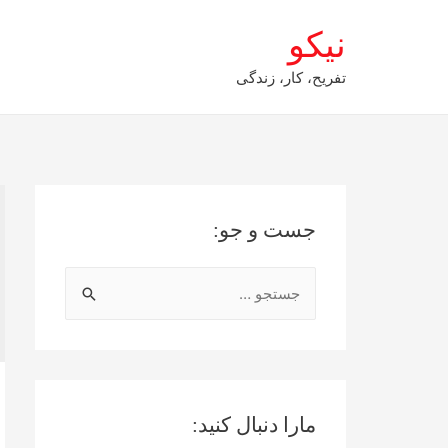
نیکو
تفریح، کار، زندگی
جست و جو:
ج
س
ت
ج
و
مارا دنبال کنید:
ب