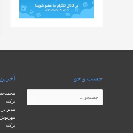
جست و جو
آخرین 
جستجو
محمدحس
برای:
ترکیه
مدیر
در
ب
مهرنوش 
ترکیه