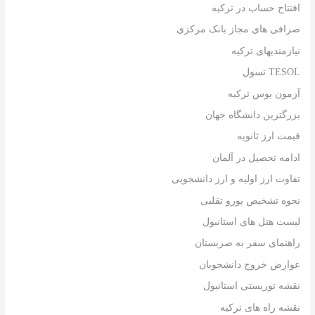
افتتاح حساب در ترکیه
صرافی های مجاز بانک مرکزی
نیازمندیهای ترکیه
TESOL تسول
آزمون یوس ترکیه
بزرگترین دانشگاه جهان
قیمت ارز ثانویه
ادامه تحصیل در آلمان
تفاوت ارز اولیه و ارز دانشجویی
نحوه تشخیص یورو تقلبی
لیست هتل های استانبول
راهنمای سفر به صربستان
عوارض خروج دانشجویان
نقشه توریستی استانبول
نقشه راه های ترکیه