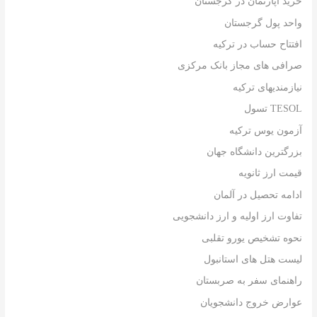
خرید آپارتمان در گرجستان
واحد پول گرجستان
افتتاح حساب در ترکیه
صرافی های مجاز بانک مرکزی
نیازمندیهای ترکیه
TESOL تسول
آزمون یوس ترکیه
بزرگترین دانشگاه جهان
قیمت ارز ثانویه
ادامه تحصیل در آلمان
تفاوت ارز اولیه و ارز دانشجویی
نحوه تشخیص یورو تقلبی
لیست هتل های استانبول
راهنمای سفر به صربستان
عوارض خروج دانشجویان