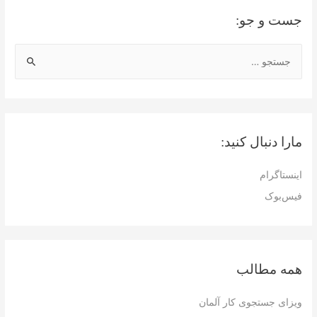
شتاب
جست و جو:
در
ترکیه
ج
چطور
س
کار
ت
می‌کنند؟
ج
و
مارا دنبال کنید:
ب
ر
اینستاگرام
ا
فیس‌بوک
ی
:
همه مطالب
ویزای جستجوی کار آلمان