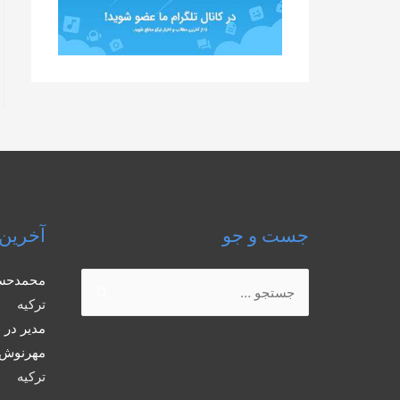
جست و جو
آخرین 
جستجو
محمدحس
برای:
ترکیه
مدیر
در
ب
مهرنوش 
ترکیه