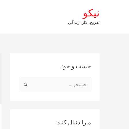
نیکو
تفریح، کار، زندگی
جست و جو:
ج
س
ت
ج
و
مارا دنبال کنید:
ب