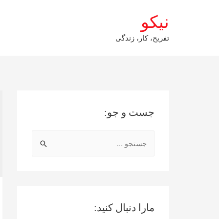
نیکو
تفریح، کار، زندگی
جست و جو:
ج
س
ت
ج
و
مارا دنبال کنید:
ب