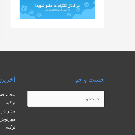
جست و جو
آخرین 
جستجو
محمدحس
برای:
ترکیه
مدیر
در
ب
مهرنوش 
ترکیه