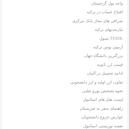
واحد پول گرجستان
افتتاح حساب در ترکیه
صرافی های مجاز بانک مرکزی
نیازمندیهای ترکیه
TESOL تسول
آزمون یوس ترکیه
بزرگترین دانشگاه جهان
قیمت ارز ثانویه
ادامه تحصیل در آلمان
تفاوت ارز اولیه و ارز دانشجویی
نحوه تشخیص یورو تقلبی
لیست هتل های استانبول
راهنمای سفر به صربستان
عوارض خروج دانشجویان
نقشه توریستی استانبول