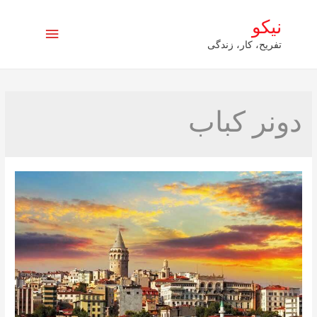
نیکو
فهرست
تفریح، کار، زندگی
اصلی
دونر کباب