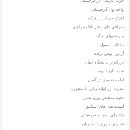
خرید آپارتمان در گرجستان
واحد پول گرجستان
افتتاح حساب در ترکیه
صرافی های مجاز بانک مرکزی
نیازمندیهای ترکیه
TESOL تسول
آزمون یوس ترکیه
بزرگترین دانشگاه جهان
قیمت ارز ثانویه
ادامه تحصیل در آلمان
تفاوت ارز اولیه و ارز دانشجویی
نحوه تشخیص یورو تقلبی
لیست هتل های استانبول
راهنمای سفر به صربستان
عوارض خروج دانشجویان