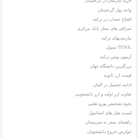
خرید آپارتمان در گرجستان
واحد پول گرجستان
افتتاح حساب در ترکیه
صرافی های مجاز بانک مرکزی
نیازمندیهای ترکیه
TESOL تسول
آزمون یوس ترکیه
بزرگترین دانشگاه جهان
قیمت ارز ثانویه
ادامه تحصیل در آلمان
تفاوت ارز اولیه و ارز دانشجویی
نحوه تشخیص یورو تقلبی
لیست هتل های استانبول
راهنمای سفر به صربستان
عوارض خروج دانشجویان