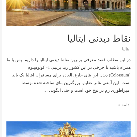
نقاط دیدنی ایتالیا
ایتالیا
در این مطلب قصد معرفی برترین نقاط دیدنی ایتالیا را داریم. پس با ما
همراه باشید تا چرخی در این کشور زیبا بزنیم. 1- کولوسِئوم
(Colosseum) دیدن این بنای خارق العاده برای مسافران ایتالیا یک باید
است. این آمفی تئاتر عظیم، بزرگترین بنای ساخته شده توسط
امپراطوری رم در نوع خود است و حتی الگویی …
نقاط
ادامه »
دیدنی
ایتالیا