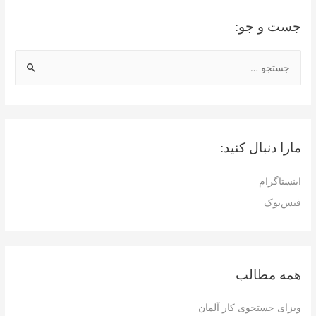
در
جست و جو:
ترکیه
ج
س
ت
ج
و
مارا دنبال کنید:
ب
ر
اینستاگرام
ا
فیس‌بوک
ی
:
همه مطالب
ویزای جستجوی کار آلمان