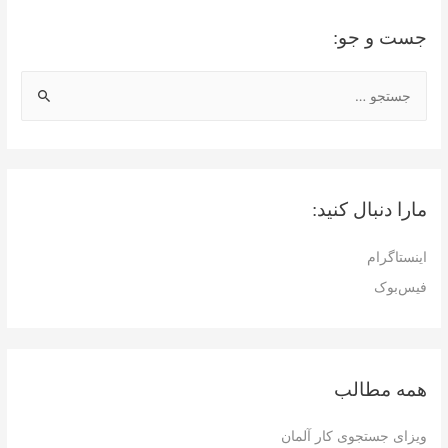
جست و جو:
ج
س
ت
ج
و
مارا دنبال کنید:
ب
ر
اینستاگرام
ا
فیس‌بوک
ی
:
همه مطالب
ویزای جستجوی کار آلمان