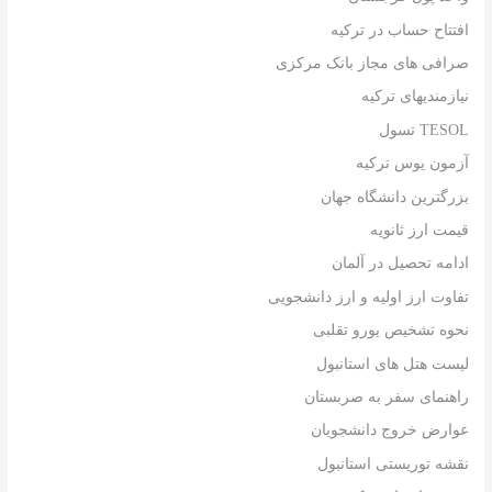
افتتاح حساب در ترکیه
صرافی های مجاز بانک مرکزی
نیازمندیهای ترکیه
TESOL تسول
آزمون یوس ترکیه
بزرگترین دانشگاه جهان
قیمت ارز ثانویه
ادامه تحصیل در آلمان
تفاوت ارز اولیه و ارز دانشجویی
نحوه تشخیص یورو تقلبی
لیست هتل های استانبول
راهنمای سفر به صربستان
عوارض خروج دانشجویان
نقشه توریستی استانبول