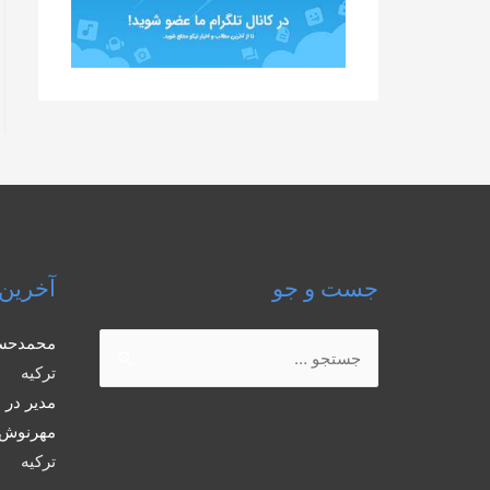
جست و جو
آخرین 
جستجو
محمدحس
برای:
ترکیه
مدیر
در
ب
مهرنوش 
ترکیه