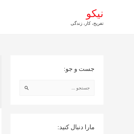
نیکو
تفریح، کار، زندگی
جست و جو:
ج
س
ت
ج
و
مارا دنبال کنید:
ب