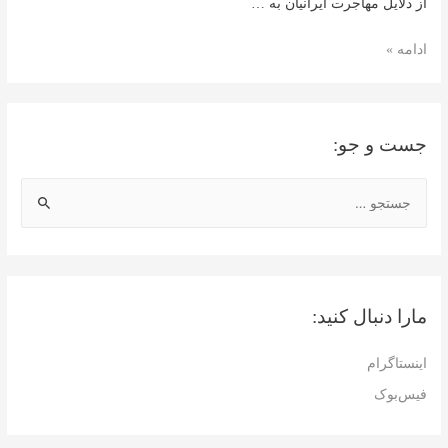
از دلایل مهاجرت ایرانیان به …
قوانین
ادامه »
جدید
اقامت
ترکیه
جست و جو:
ج
س
ت
ج
و
مارا دنبال کنید:
ب
ر
اینستاگرام
ا
فیس‌بوک
ی
: