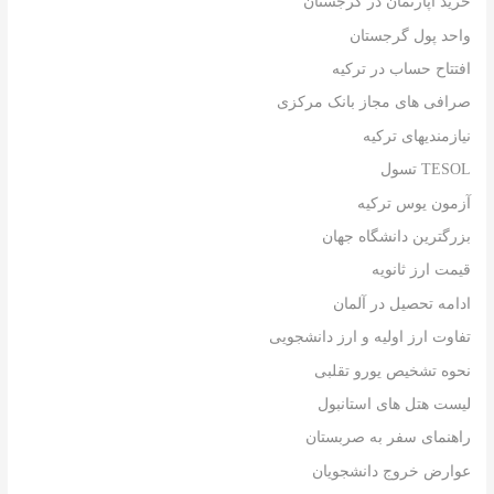
خرید آپارتمان در گرجستان
واحد پول گرجستان
افتتاح حساب در ترکیه
صرافی های مجاز بانک مرکزی
نیازمندیهای ترکیه
TESOL تسول
آزمون یوس ترکیه
بزرگترین دانشگاه جهان
قیمت ارز ثانویه
ادامه تحصیل در آلمان
تفاوت ارز اولیه و ارز دانشجویی
نحوه تشخیص یورو تقلبی
لیست هتل های استانبول
راهنمای سفر به صربستان
عوارض خروج دانشجویان