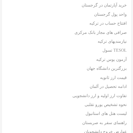
خرید آپارتمان در گرجستان
واحد پول گرجستان
افتتاح حساب در ترکیه
صرافی های مجاز بانک مرکزی
نیازمندیهای ترکیه
TESOL تسول
آزمون یوس ترکیه
بزرگترین دانشگاه جهان
قیمت ارز ثانویه
ادامه تحصیل در آلمان
تفاوت ارز اولیه و ارز دانشجویی
نحوه تشخیص یورو تقلبی
لیست هتل های استانبول
راهنمای سفر به صربستان
عوارض خروج دانشجویان