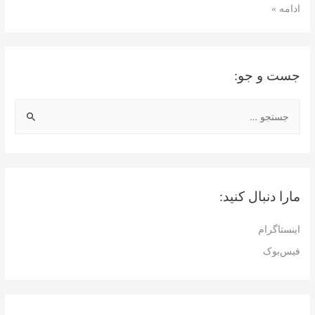
هزینه
ادامه »
زندگی
در
استانبول
جست و جو:
ج
س
ت
ج
و
مارا دنبال کنید:
ب
ر
اینستاگرام
ا
فیس‌بوک
ی
: