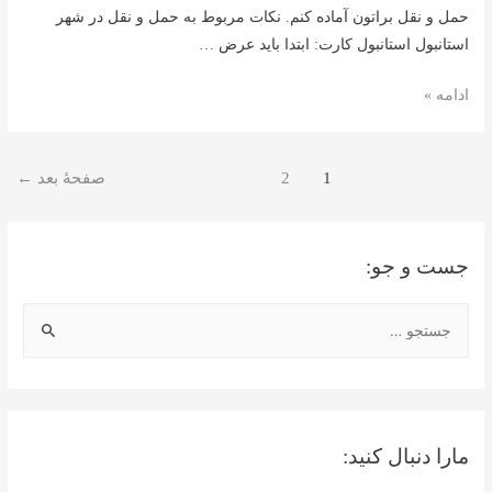
حمل و نقل براتون آماده کنم. نکات مربوط به حمل و نقل در شهر
استانبول استانبول کارت: ابتدا باید عرض …
گردش
ادامه »
در
استانبول
صفحه‌بندی
1
2
صفحهٔ بعد
←
نوشته‌ها
جست و جو:
ج
س
ت
ج
و
مارا دنبال کنید:
ب